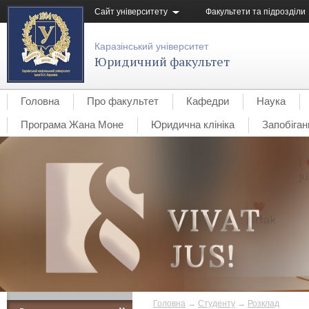
Сайт університету
Факультети та підрозділи
Каразінський університет
Юридичний факультет
Головна
Про факультет
Кафедри
Наука
Програма Жана Моне
Юридична клініка
Запобіган
Головна
→
Студенту
→
Розклад