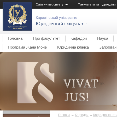
Сайт університету
Факультети та підрозділи
Каразінський університет
Юридичний факультет
Головна
Про факультет
Кафедри
Наука
Програма Жана Моне
Юридична клініка
Запобіган
Головна
→
Кафедри
→
Кафедра консти