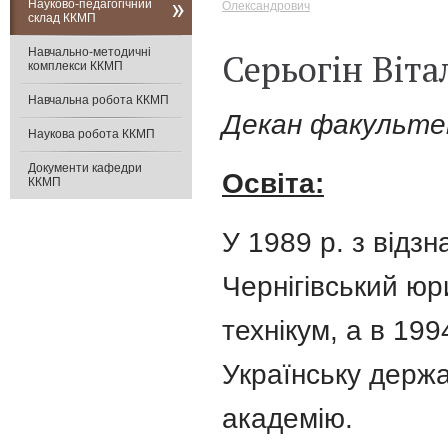
Науково-педагогічний
Олександрович
склад ККМП
Навчально-методичні
Серьогін Віт
комплекси ККМП
Навчальна робота ККМП
Декан факультет
Наукова робота ККМП
Документи кафедри
Освіта:
ККМП
У 1989 р. з відзн
Чернігівський ю
технікум, а в 199
Українську держ
академію.