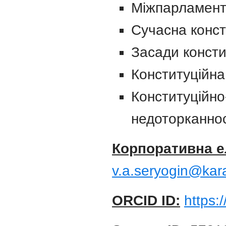
Міжпарламентс
Сучасна конст
Засади консти
Конституційна
Конституційно
недоторканнос
Корпоративна е
v.a.seryogin@kar
ORCID ID:
https: