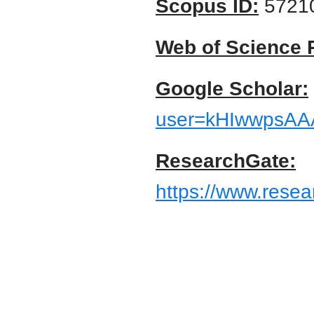
Scopus ID:
5721
Web of Science 
Google Scholar:
user=kHIwwpsAA
ResearchGate:
https://www.resear
Юридичний факультет
Харківський національний університет