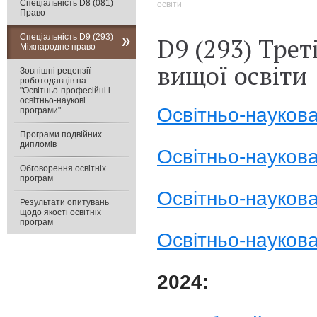
Спеціальність D8 (081)
освіти
Право
Спеціальність D9 (293)
D9 (293) Трет
Міжнародне право
вищої освіти
Зовнішні рецензії
роботодавців на
"Освітньо-професійні і
освітньо-наукові
Освітньо-науков
програми"
Програми подвійних
дипломів
Освітньо-науков
Обговорення освітніх
програм
Освітньо-науков
Результати опитувань
щодо якості освітніх
програм
Освітньо-наукова
2024: