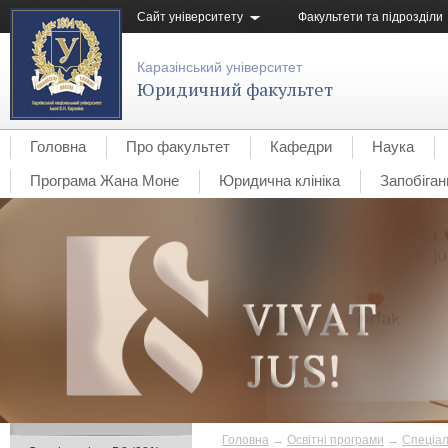
Сайт університету
Факультети та підрозділи
Каразінський університет
Юридичний факультет
Головна
Про факультет
Кафедри
Наука
Програма Жана Моне
Юридична клініка
Запобіган
Головна
→
Освітні програми
→
Спеціал