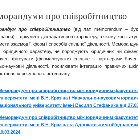
морандуми про співробітництво
рандум про співробітництво
(від лат. memorandum – букв
вання) – документ декларативного характеру, в якому констатує
мета взаємодії, форм і способів спільної діяльності. Меморанд
 юридичного характеру, не породжують юридичних чи фінанс
ачені фіксувати (формалізувати) спільне з партнерами баченн
ньо-науковій діяльності, посилювати інтеграцію правничих шк
стання їх ресурсного потенціалу.
Меморандум про співробітництво між юридичним факультет
університету імені В.Н. Кразіна і Навчально-науковим юрид
національного університету імені Василя Стефаника від 27.03
Меморандум про співробітництво між юридичним факультет
університету імені В.Н. Кразіна та Адвокатським обʼєднанням
19.03.2024