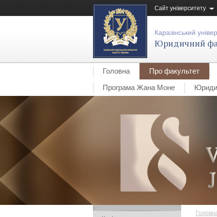
Сайт університету
Каразінський уніве
Юридичний фа
Головна
Про факультет
Програма Жана Моне
Юридич
Головн