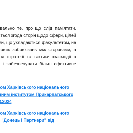
ально те, про що слід пам'ятати,
ться згода сторін щодо сфери, цілей
уми, що укладаються факультетом, не
ових зобов’язань між сторонами, а
я стратегії та тактики взаємодії в
іл і забезпечувати більш ефективне
ом Харківського національного
ичним інститутом Прикарпатського
.2024
ом Харківського національного
 "Донець і Партнери" від