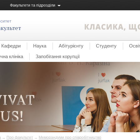
Факультети та підрозділи
рситет
культет
Кафедри
Наука
Абітурієнту
Студенту
Осві
на клініка
Запобігання корупції
а
→
Про факультет
→
Меморандуми про співробітництво