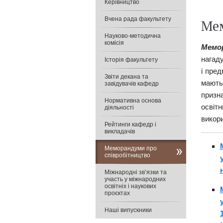
Керівництво
Вчена рада факультету
Ме
Науково-методична
комісія
Мемо
нагаду
Історія факультету
і пред
Звіти декана та
мають
завідувачів кафедр
призн
Нормативна основа
освіт
діяльності
викори
Рейтинги кафедр і
викладачів
Меморандуми про
співробітництво
Міжнародні зв’язки та
участь у міжнародних
освітніх і наукових
проєктах
Наші випускники