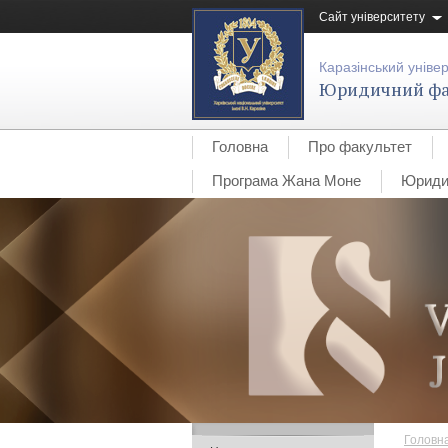
Сайт університету
Каразінський уніве
Юридичний фа
Головна
Про факультет
Програма Жана Моне
Юридич
Головн