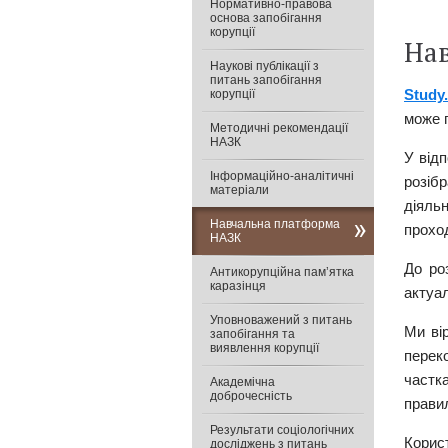
Нормативно-правова
основа запобігання
корупції
На
Наукові публікації з
питань запобігання
Study
корупції
може 
Методичні рекомендації
НАЗК
У від
Інформаційно-аналітичні
розіб
матеріали
діяль
Навчальна платформа
проход
НАЗК
До ро
Антикорупційна памʼятка
каразінця
актуа
Уповноважений з питань
Ми ві
запобігання та
виявлення корупції
переко
частк
Академічна
доброчесність
правил
Результати соціологічних
Корис
досліджень з питань