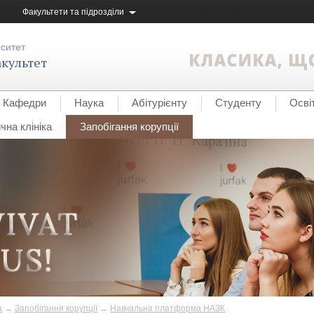
Факультети та підрозділи
рситет
культет
Кафедри
Наука
Абітурієнту
Студенту
Осві
на клініка
Запобігання корупції
а
→
Запобігання корупції
→
Навчальна платформа НАЗК