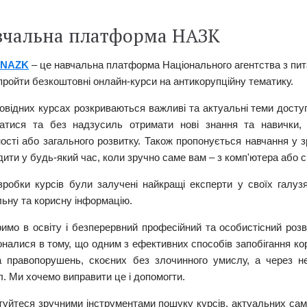
вчальна платформа НАЗК
.NAZK
– це навчальна платформа Національного агентства з пита
пройти безкоштовні онлайн-курси на антикорупційну тематику.
повідних курсах розкриваються важливі та актуальні теми досту
ратися та без надзусиль отримати нові знання та навички, 
ності або загального розвитку. Також пропонується навчання у
ити у будь-який час, коли зручно саме вам – з комп'ютера або 
зробки курсів були залучені найкращі експерти у своїх галуз
льну та корисну інформацію.
римо в освіту і безперервний професійний та особистісний роз
налися в тому, що одним з ефективних способів запобігання кор
а правопорушень, скоєних без злочинного умислу, а через не
. Ми хочемо виправити це і допомогти.
туйтеся зручними інструментами пошуку курсів, актуальних саме