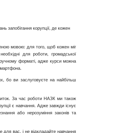
нь запобігання корупції, де кожен
пною мовою: для того, щоб кожен міг
необхідні для роботи, громадської
 зручному форматі, адже курси можна
смартфона.
ях, бо ви заслуговуєте на найбільш
виток. За час роботи НАЗК ми також
упції є навчання. Адже завжди існує
знання або нерозуміння законів та
 для вас, і не відкладайте навчання