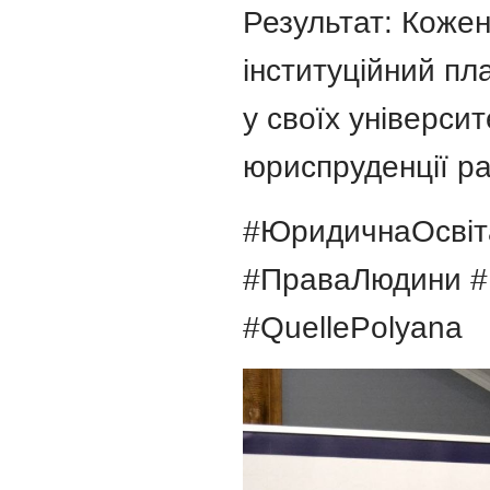
Р
езультат: Коже
інституційний пл
у своїх універси
юриспруденції р
#ЮридичнаОсві
#ПраваЛюдини #
#QuellePolyana