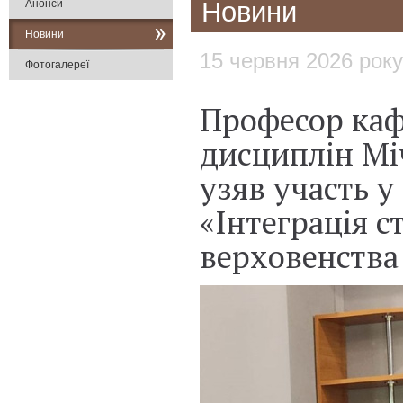
Новини
Анонси
Новини
15 червня 2026 року
Фотогалереї
Професор каф
дисциплін Мі
узяв участь у
«Інтеграція с
верховенства