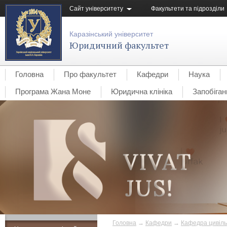
Сайт університету
Факультети та підрозділи
Каразінський університет
Юридичний факультет
Головна
Про факультет
Кафедри
Наука
Програма Жана Моне
Юридична клініка
Запобіган
Головна
→
Кафедри
→
Кафедра цивіль