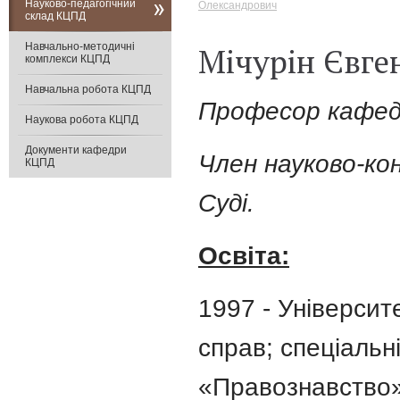
Науково-педагогічний
Олександрович
склад КЦПД
Навчально-методичні
Мічурін Євге
комплекси КЦПД
Навчальна робота КЦПД
Професор
кафед
Наукова робота КЦПД
Документи кафедри
Член науково-ко
КЦПД
Суді.
Освіта:
1997 - Університ
справ;
спеціальн
«Правознавство»;