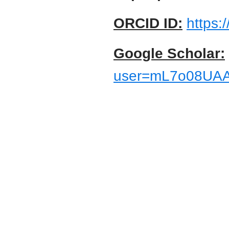
ORCID ID:
https:
Google Scholar:
user=mL7o08UAA
Юридичний факультет
Харківський національний університет
імені Василя Назаровича Каразіна
Karazin.ua © 2026