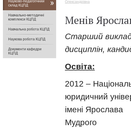
Науково-педагогічний
Олександрівна
склад КЦПД
Навчально-методичні
Менів Яросла
комплекси КЦПД
Навчальна робота КЦПД
Старший виклад
Наукова робота КЦПД
дисциплін, канд
Документи кафедри
КЦПД
Освіта:
2012 – Націонал
юридичний уніве
імені Ярослава
Мудрого