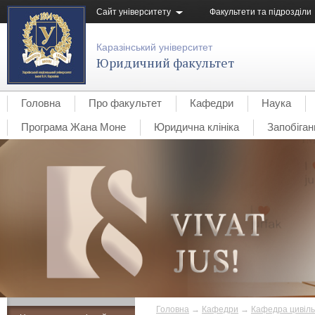
Сайт університету
Факультети та підрозділи
Каразінський університет
Юридичний факультет
Головна
Про факультет
Кафедри
Наука
Програма Жана Моне
Юридична клініка
Запобіган
Головна
→
Кафедри
→
Кафедра цивіль