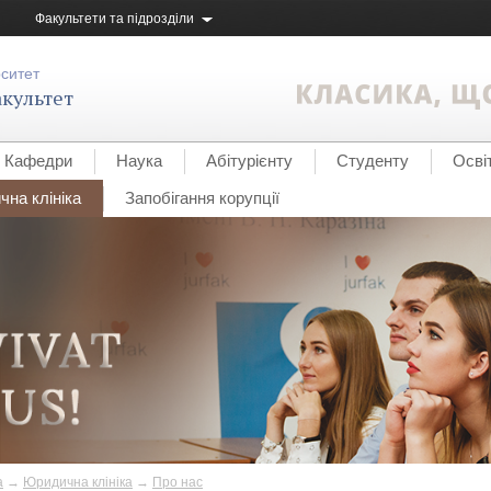
Факультети та підрозділи
рситет
культет
Кафедри
Наука
Абітурієнту
Студенту
Осві
на клініка
Запобігання корупції
а
→
Юридична клініка
→
Про нас