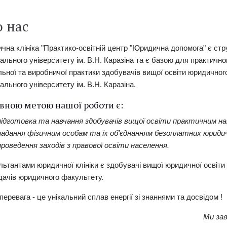
 нас
на клініка "Практико-освітній центр "Юридична допомога" є стр
ального університету ім. В.Н. Каразіна та є базою для практичн
ьної та виробничої практики здобувачів вищої освіти юридичног
ального університету ім. В.Н. Каразіна.
вною метою нашої роботи є:
підготовка та навчання здобувачів вищої освіти практичним на
надання фізичним особам та їх об'єднанням безоплатних юриди
проведення заходів з правової освіти населення.
ьтантами юридичної клініки є здобувачі вищої юридичної освіти
дачів юридичного факультету.
еревага - це унікальний сплав енергії зі знаннями та досвідом !
Ми зав