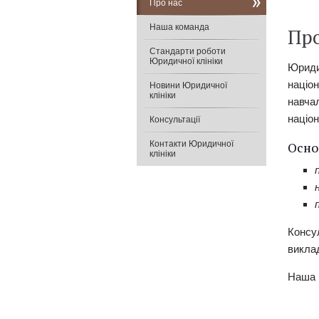
Про нас
Наша команда
Про
Стандарти роботи
Юридичної клініки
Юридич
націон
Новини Юридичної
клініки
навчал
націон
Консультації
Контакти Юридичної
Осно
клініки
Консул
викла
Наша п