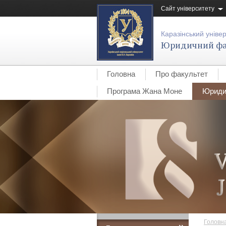
Сайт університету
Каразінський уніве
Юридичний фа
Головна
Про факультет
Програма Жана Моне
Юридич
Головн