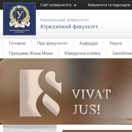
Сайт університету
Факультети та підрозділи
Каразінський університет
Юридичний факультет
Головна
Про факультет
Кафедри
Наука
Програма Жана Моне
Юридична клініка
Запобіган