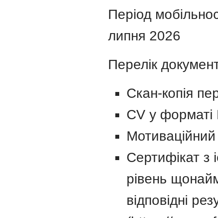
Період мобільност
липня 2026
Перелік документі
Скан-копія пе
CV у форматі 
Мотиваційний 
Сертифікат з і
рівень щонайм
відповідні ре