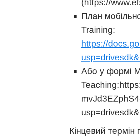
(https://www.efs
План мобільно
Training:
https://docs.
usp=drivesdk
Або у формі M
Teaching:http
mvJd3EZphS44
usp=drivesdk
Кінцевий термін 